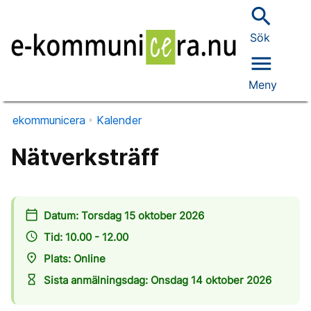
search
Sök
menu
Meny
ekommunicera
Kalender
Nätverksträff
calendar_today
Datum: Torsdag 15 oktober 2026
access_time
Tid: 10.00 - 12.00
place
Plats: Online
hourglass_empty
Sista anmälningsdag: Onsdag 14 oktober 2026