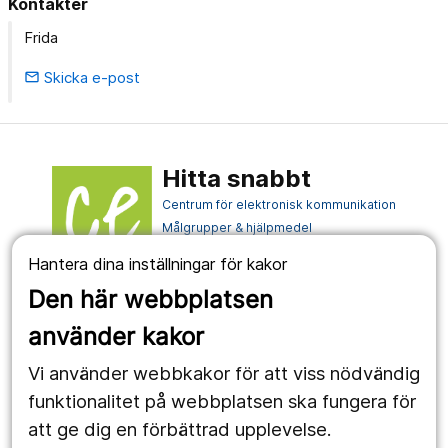
Kontakter
Frida
Skicka e-post
email
Hitta snabbt
Centrum för elektronisk kommunikation
Målgrupper & hjälpmedel
Förskrivarstöd & informationsmaterial
Hantera dina inställningar för kakor
Nätverk & samverkan
Den här webbplatsen
använder kakor
Vi använder webbkakor för att viss nödvändig
funktionalitet på webbplatsen ska fungera för
att ge dig en förbättrad upplevelse.
e-kommunicera.nu drivs för att främja samordning inom elektronisk